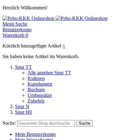
Herzlich Willkommen!
Menü
Suche
Benutzerkonto
Warenkorb
0
Kürzlich hinzugefügte Artikel
×
Sie haben keine Artikel im Warenkorb.
Spur TT
Alle ansehen Spur TT
Kulissen
Kupplungen
Buchsen
Umbausätze
Zubehör
Spur N
Spur H0
Suche:
Suche
Mein Benutzerkonto
Mein Wunschzettel