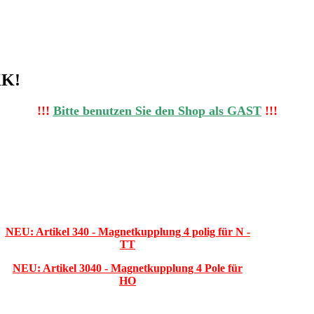
KK!
!!!
Bitte benutzen Sie den Shop al
s
GAST
!!!
NEU: Artikel 340 - Magnetkupplung 4 polig für N -
TT
NEU: Artikel 3040 - Magnetkupplung 4 Pole für
HO