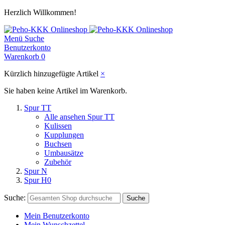
Herzlich Willkommen!
Menü
Suche
Benutzerkonto
Warenkorb
0
Kürzlich hinzugefügte Artikel
×
Sie haben keine Artikel im Warenkorb.
Spur TT
Alle ansehen Spur TT
Kulissen
Kupplungen
Buchsen
Umbausätze
Zubehör
Spur N
Spur H0
Suche:
Suche
Mein Benutzerkonto
Mein Wunschzettel