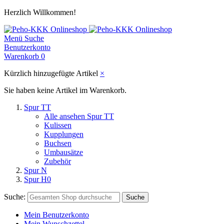
Herzlich Willkommen!
Menü
Suche
Benutzerkonto
Warenkorb
0
Kürzlich hinzugefügte Artikel
×
Sie haben keine Artikel im Warenkorb.
Spur TT
Alle ansehen Spur TT
Kulissen
Kupplungen
Buchsen
Umbausätze
Zubehör
Spur N
Spur H0
Suche:
Suche
Mein Benutzerkonto
Mein Wunschzettel