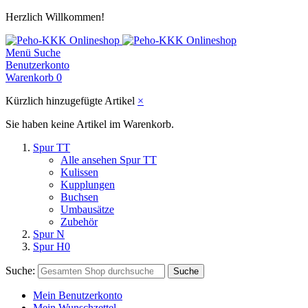
Herzlich Willkommen!
Menü
Suche
Benutzerkonto
Warenkorb
0
Kürzlich hinzugefügte Artikel
×
Sie haben keine Artikel im Warenkorb.
Spur TT
Alle ansehen Spur TT
Kulissen
Kupplungen
Buchsen
Umbausätze
Zubehör
Spur N
Spur H0
Suche:
Suche
Mein Benutzerkonto
Mein Wunschzettel